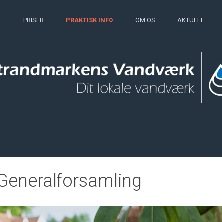
T
PRISER
PRAKTISK INFO
OM OS
AKTUELT
Generalforsamling