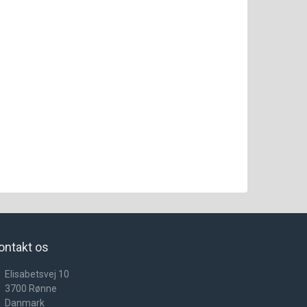
ontakt os
Elisabetsvej 10
3700
Rønne
Danmark