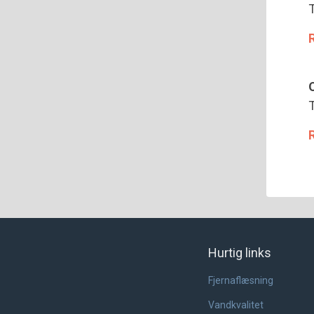
T
T
Hurtig links
Fjernaflæsning
Vandkvalitet