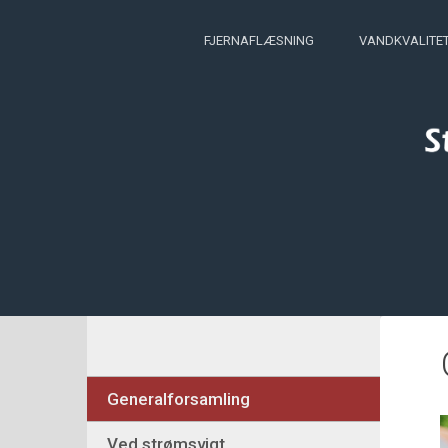
FJERNAFLÆSNING
VANDKVALITE
Generalforsamling
Ved strømsvigt