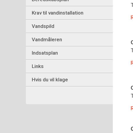
T
Krav til vandinstallation
Vandspild
Vandmåleren
T
Indsatsplan
Links
Hvis du vil klage
T