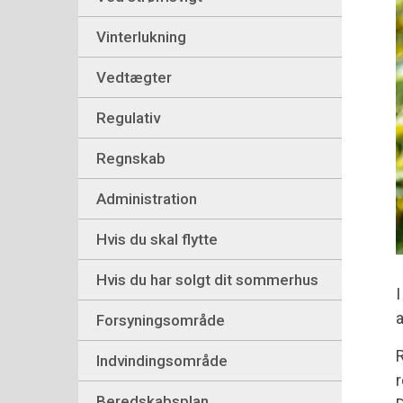
Vinterlukning
Vedtægter
Regulativ
Regnskab
Administration
Hvis du skal flytte
Hvis du har solgt dit sommerhus
I
a
Forsyningsområde
R
Indvindingsområde
r
Beredskabsplan