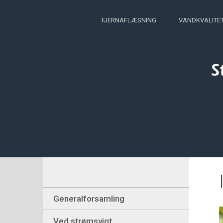
FJERNAFLÆSNING
VANDKVALITE
Generalforsamling
Ved strømsvigt