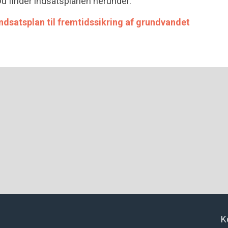
u finder indsatsplanen herunder.
ndsatsplan til fremtidssikring af grundvandet
K