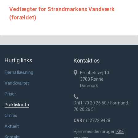
Vedtægter for Strandmarkens Vandværk
(forældet)
Hurtig links
Kontakt os
Fjernaflæsning
Elisabetsvej 10
3700
Rønne
Vandkvalitet
Danmark
Priser
Drift: 70 20 26 50 / Formand:
Praktisk info
70 20 26 51
Om os
CVR nr:
2772 9428
Aktuelt
Hjemmesiden bruger
IKKE
Kontakt