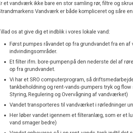
r et vandværk ikke bare en stor samling rør, filtre og sk
trandmarkens Vandværk er både kompliceret og såre enk
illad os at give dig et indblik i vores lokale vand:
Først pumpes råvandet op fra grundvandet fra en af vo
indvindingsområder.
Et filter ifm. bore-pumpen på den nederste del af rør
op fra grundvandet.
Vi har et SRO computerprogram, så driftsmedarbejde
tankbeholdning og rent-vands-pumpers tryk og flow 
Styring, Regulering og Overvågning af vandværket)
Vandet transporteres til vandværket i rørledninger un
Her løber vandet igennem et filteranlæg, som er et luk
vand smager bedre)
Vandet opbevares så i en rent-vands-tank indtil det sk