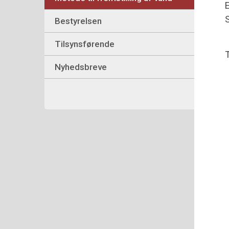
E
S
Bestyrelsen
Tilsynsførende
T
Nyhedsbreve