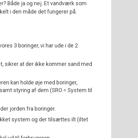
ruer? Både ja og nej. Et vandværk som
elt i den måde det fungerer på.
res 3 boringer, vi har ude i de 2
et, sikrer at der ikke kommer sand med
ren kan holde øje med boringer,
samt styring af dem (SRO = System til
der jorden fra boringer.
ket system og der tilsættes ilt (iltet
al ud til forbrugeren.