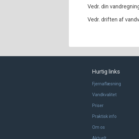
Vedr. din vandregnin
Vedr. driften af van
Hurtig links
Fjernaflæsning
Vandkvalitet
Priser
Praktisk info
Om os
Aktuelt