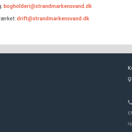
g:
bogholderi@strandmarkensvand.dk
dværket:
drift@strandmarkensvand.dk
K
C
H