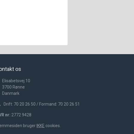
ontakt os
Elisabetsvej 10
3700
Rønne
Danmark
Drift: 70 20 26 50 / Formand: 70 20 26 51
VR nr:
2772 9428
jemmesiden bruger
IKKE
cookies.