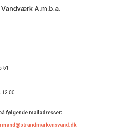
 Vandværk A.m.b.a.
6 51
4 12 00
på følgende mailadresser:
ormand@strandmarkensvand.dk