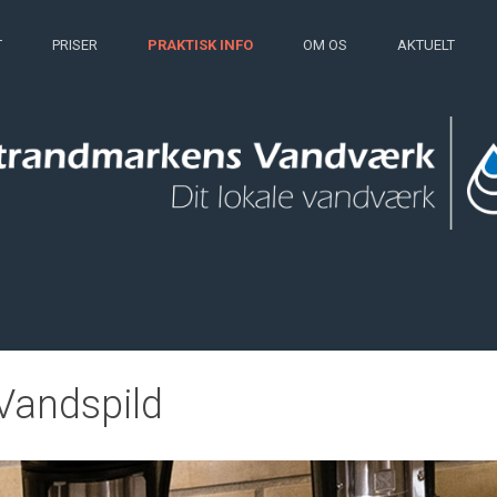
T
PRISER
PRAKTISK INFO
OM OS
AKTUELT
Vandspild