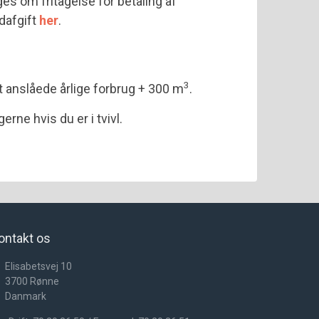
es om fritagelse for betaling af
dafgift
her
.
3
t anslåede årlige forbrug + 300 m
.
gerne hvis du er i tvivl.
ontakt os
Elisabetsvej 10
3700
Rønne
Danmark