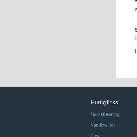
R
v
S
H
I
Hurtig links
Fjernaflæsning
Vandkvalitet
Priser