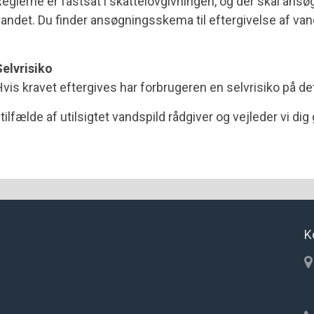
eglerne er fastsat i skattelovgivningen, og der skal ansøg
andet. Du finder ansøgningsskema til eftergivelse af van
elvrisiko
vis kravet eftergives har forbrugeren en selvrisiko på de
 tilfælde af utilsigtet vandspild rådgiver og vejleder vi dig 
K