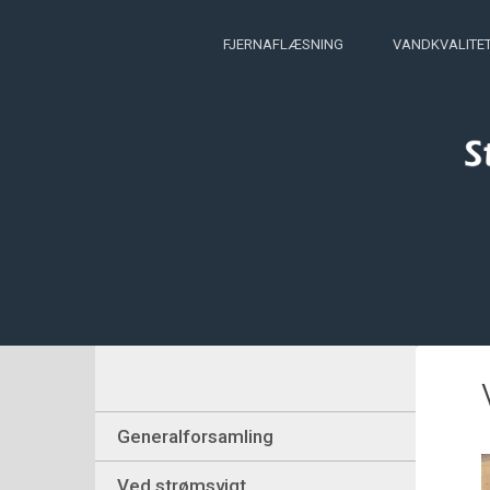
FJERNAFLÆSNING
VANDKVALITE
Generalforsamling
Ved strømsvigt