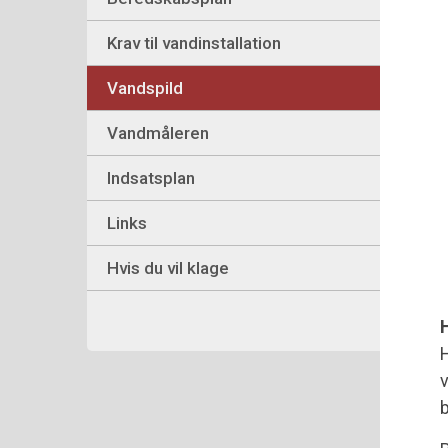
Krav til vandinstallation
Vandspild
Vandmåleren
Indsatsplan
Links
Hvis du vil klage
H
v
b