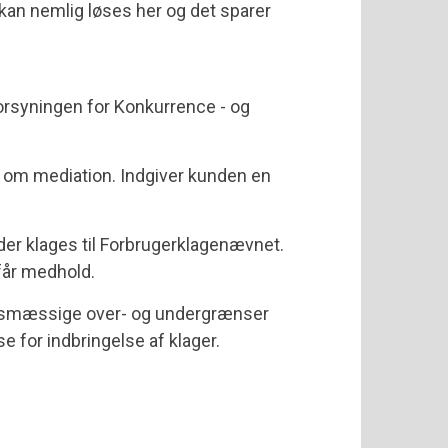
kan nemlig løses her og det sparer
orsyningen for Konkurrence - og
 om mediation. Indgiver kunden en
 der klages til Forbrugerklagenævnet.
 får medhold.
øbsmæssige over- og undergrænser
e for indbringelse af klager.