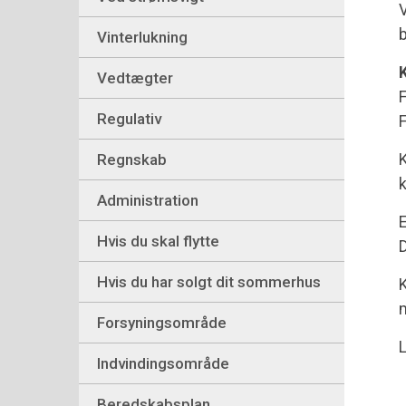
V
b
Vinterlukning
K
Vedtægter
F
Regulativ
F
K
Regnskab
k
Administration
E
Hvis du skal flytte
D
Hvis du har solgt dit sommerhus
m
Forsyningsområde
Indvindingsområde
Beredskabsplan