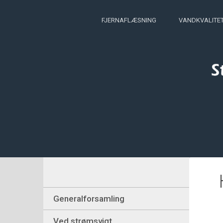
FJERNAFLÆSNING
VANDKVALITE
Generalforsamling
Ved strømsvigt