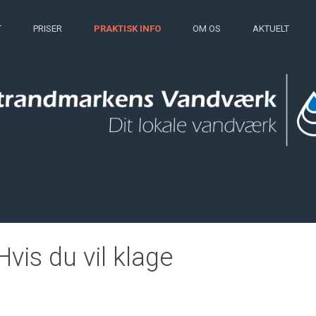
T
PRISER
PRAKTISK INFO
OM OS
AKTUELT
Hvis du vil klage