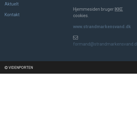
Aktuelt
Hjemmesiden bruger
IKKE
Kontakt
cookies.
www.strandmarkensvand.dk
formand@strandmarkensvand.d
VIDENPORTEN