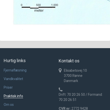
Hurtig links
Kontakt os
Fjernaflæsning
Elisabetsvej 10
3700
Rønne
Vandkvalitet
Danmark
Priser
Drift: 70 20 26 50 / Formand:
Praktisk info
70 20 26 51
Om os
CVR nr:
2772 9428